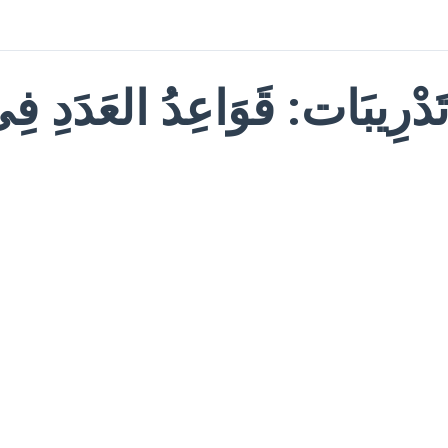
َدْرِيبَات: قَوَاعِدُ العَدَدِ فِي ا