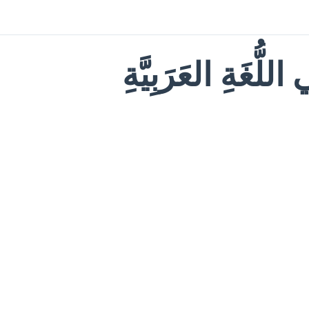
للُّغَةِ العَرَبِيَّةِ