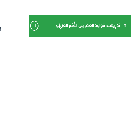
تَدْرِيبَات: قَوَاعِدُ العَدَدِ فِي اللُّغَةِ العَرَبِيَّةِ
ت
0