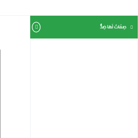
صِفَاتُ لَهَا ضِدٌّ
ص