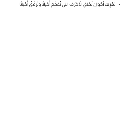
تَعْرِفَ أحْوالَ نُطْقِ الأَحْرُفِ التِي تُفَخَّمُ أَحْيَانًا وَتُرَقَّقُ أَحْيَانًا