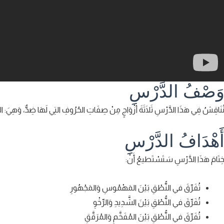
َصْفُ الدَّرْسِ
ُنَاقِشُ فِي هَذَا الدَّرْسِ ثَلَاثَةَ أَزْوَاجٍ مِنْ صِفَاتِ الحُرُوفِ التِي لَهَا ضِدٌّ، وَهِيَ: الهَ
َهْدَافُ الدَّرْسِ
ِتَامَ هَذَا الدَّرْسِ سَتَسْتَطيعُ أَنْ:
تُفَرِّقَ في النُّطْقِ بَيْنَ المَهْمُوسِ وَالمَجْهُورِ
تُفَرِّقَ في النُّطْقِ بَيْنَ الشَّدِيدِ وَالرِّخْوِ
تُفَرِّقَ في النُّطْقِ بَيْنَ المُفَخَّمِ وَالمُرَقَّقِ