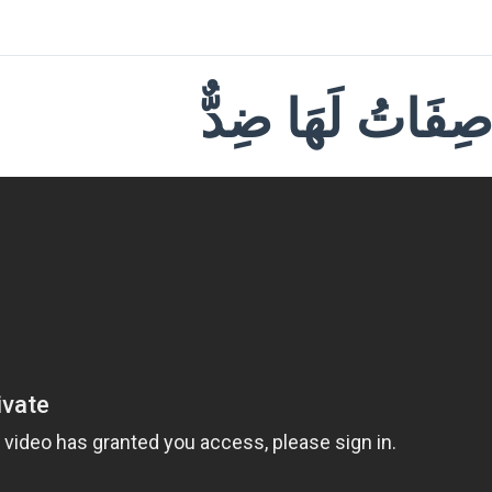
ِفَاتُ لَهَا ضِدٌّ