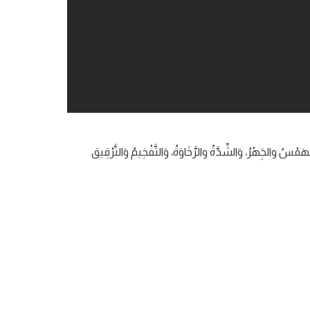
مْسُ والجَِهْرُ، وَالشِّدَّةُ والرَّخَاوَةُ، وَالتَّفْخِيمُ وَالتَّرْقِيق