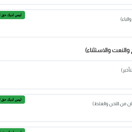
ليس لديك حق الو
الياء)
والنعت والاستثناء)
لألف والياء)
أخير)
ليس لديك حق الو
مان من اللحن والغلط)
م والتأخير)