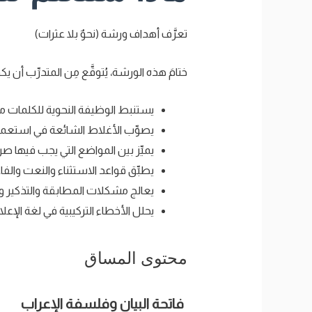
تعرَّف أهداف ورشة (نحوٌ بلا عثرات)
ختامَ هذه الورشة، يُتوقَّع مِن المتدرِّب أن يك
يستنبط الوظيفة النحوية للكلمات من
يصوِّب الأغلاط الشائعة في استعما
يميِّز بين المواضع التي يجب فيها ص
يطبِّق قواعد الاستثناء والنعت وال
يعالج مشكلات المطابقة والتذكير وا
يحلل الأخطاء التركيبية في لغة الإعل
محتوى المساق
فاتحة البيان وفلسفة الإعراب