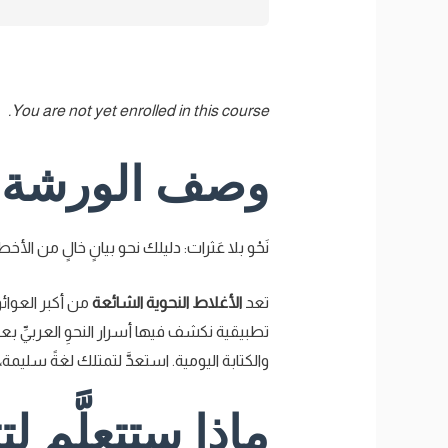
You are not yet enrolled in this course.
وصف الورشة
نَحْو بلا عَثرات: دليلك نحو بيانٍ خالٍ من الأخ
تعد
الأغلاط النحوية الشائعة
من أكبر العوائق 
تطبيقية نكشف فيها أسرار النحوِ العربيِّ بعي
والكتابة اليومية. استعدَّ لتمتلك لغةً سليمة،
ماذا ستتعلَّم لت