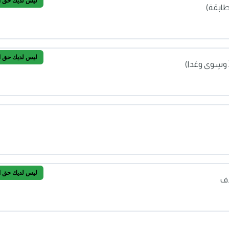
ليس لديك حق الو
طابقة)
ليل الأمان من اللحن والغلط)
ليس لديك حق الو
 وسِوى وعَدا)
ية والمطابقة)
عد إلّا وسِوى وعَدا)
ليس لديك حق الو
ذف