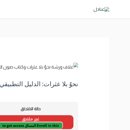
نحوٌ بلا عثرات: الدليل التطبيق
حالة الالتحاق
غير ملتحق
Enroll in this المساق to get access