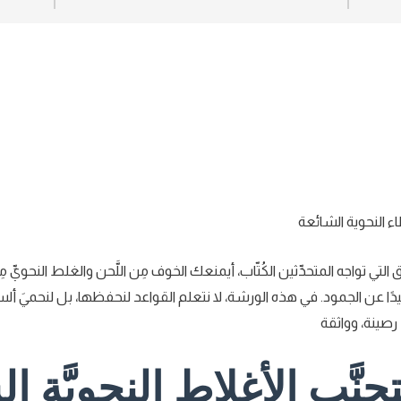
طاء النحوية الشائعة
التي تواجه المتحدِّثين الكُتّاب، أيمنعك الخوف مِن اللَّحن والغلط النحويِّ 
دًا عن الجمود. في هذه الورشة، لا نتعلم القواعد لنحفظها، بل لنحميَ ألسن
 رصينة، وواثقة
تجنَّب الأغلاط النحويَّة ا