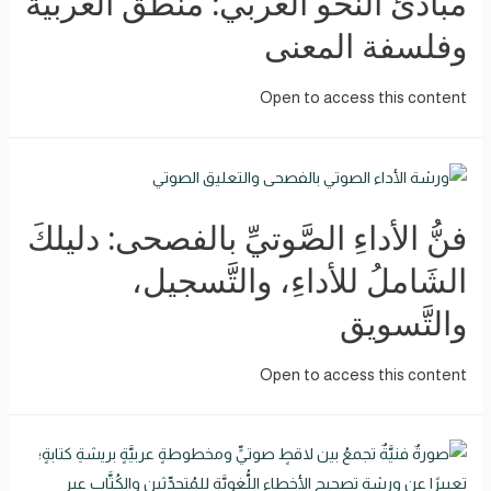
مبادئ النحو العربي: منطق العربية
وفلسفة المعنى
Open to access this content
فنُّ الأداءِ الصَّوتيِّ بالفصحى: دليلكَ
الشَاملُ للأداءِ، والتَّسجيل،
والتَّسويق
Open to access this content