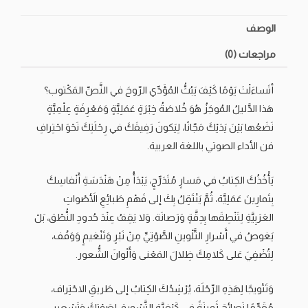
الوصف
مراجعات (0)
أتَساءَلْتَ يَوْمًا كَيْفَ يَبُثُّ المُؤَدِّي الرّوحَ في النَّصِّ المَكْتوب؟
هَذا الدَّليلُ المُوجَزُ هُوَ خُلاصَةُ خِبْرَةٍ عَمَلِيَّةٍ وَمَعْرِفَةٍ عِلْمِيَّةٍ
نَضَعُها بَيْنَ يَدَيْكَ مَجّانًا، لِيَكونَ رَفِيقَكَ في رِحْلَتِكَ نَحْوَ احْتِرافِ
فن الأداء الصوتي باللغة العربية.
يَأْخُذُكَ الكِتابُ في مَسارٍ مُتَدَرِّجٍ، يَبْدَأُ مِنْ هَنْدَسَةِ أَنْفاسِكَ
بِتَمارِينَ عَمَلِيَّة، ثُمَّ يَنْتَقِلُ بِكَ إلى فَهْمِ طَبائِعِ الأَصْواتِ
العَرَبِيَّةِ لِتَنْطِقَها بِدِقَّةٍ وَرَصانَة. وَلا يَقِفُ عِنْدَ حُدودِ النُّطْق، بَلْ
يَغوصُ في أَسْرارِ التَّلْوينِ الصَّوْتِيِّ مِنْ نَبْرٍ وَتَنْغيمٍ وَوَقْف،
لِتُضْفِيَ عَلى كَلامِكَ ظِلالَ المَعْنى وَأَلْوانَ الشُّعور.
وَتَتْويجًا لِهَذِهِ الرِّحْلَة، يُرْشِدُكَ الكِتابُ إلى طَريقِ الاحْتِراف،
مُقَدِّمًا نَصائِحَ ثَمينَةً في كَيْفِيَّةِ التَّسْويقِ لِصَوْتِكَ وَتَسْعيرِ