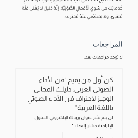
خَدَماتِكَ في سُوقِ الأَعْمالِ الصَّوْتِيَّة. إنَّهُ دَليلٌ لا يُغْني عَنْهُ
مُبْتَدِئ، وَلا يَسْتَغْني عَنْهُ مُحْتَرِف.
المراجعات
لا توجد مراجعات بعد.
كن أول من يقيم “فن الأداء
الصوتي العربي: دليلك المجاني
الوجيز لاحتراف فن الأداء الصوتي
باللغة العربية”
لن يتم نشر عنوان بريدك الإلكتروني.
الحقول
الإلزامية مشار إليها بـ
*