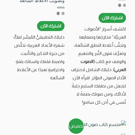
وتصويب الأغلاط الشائعة
تم
التقييم
0
تم
من
التقييم
اشترك الآن
5
0
من
اشترك الآن
5
اكتشف أسرار “الأصوات
العربيَّة” مخارجَها وصفاتِها،
دليلك التطبيقيُّ المُيسَّر لفكِّ
وتجنَّب أغلاط النطق الشائعة،
شفرة الأعداد العربية؛ تخلَّص
وتعرَّف فنون النَّبر والتنغيم
من حيرة التذكير والتأنيث،
والوقف مع كتاب
(الصوت
واضبط قلمك ولسانك بثقةٍ
العربي)
، دليلك الشامل لاحتراف
واحترافيةٍ بَعيدًا عن الأغلاط
الأداء الصوتي المؤثر. اقرأه الآن؛
الشائعة
لتجعل من نطقك السليم حِليةً
لأدائك، ومن صوتك بصمةً لا
تُنسى في أذن كل سامع!
تخفيض!
كتاب