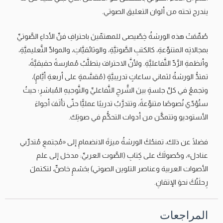
يندرج تحته من ألوان التعليق الصوتي.
صُمِّمَتْ هذه الورشةُ خِصّيصى للمهتمّينَ باحترافِ فنِّ الأداءِ الصَّوتيِّ
بمجالاتِه المتنوِّعةِ، كالكتبِ الصَّوتيَّةِ، والوثائقيَّاتِ، والموادِّ التَّعليميَّةِ،
وأنظمةِ الرَّدِّ التَّفاعليَّةِ. ولأنَّ الاحترافَ يتطلَّبُ مُمارسةً حقيقيَّةً،
تمتدُّ الورشةُ لثماني ساعاتٍ تدريبيَّةٍ (مُقسَّمةٍ على أربعةِ أيَّامٍ)،
وتجمعُ في كلِّ جلسةٍ بينَ الشَّرحِ التَّفاعليِّ والتَّوجيهِ المُباشرِ؛ حيثُ
ستُؤدّي نُصوصًا متنوِّعةً، وتتدرَّبُ تدريبًا عمليًّا حتّى تألَفَ أجواءَ
الأستوديو وتتمكَّن من أدوات التحكُّم في صوتِك.
فضلًا عن ذلك، تمنحُكَ الورشةُ ميزةَ الانضمامِ إلى «مُجتمعِ مُتدرِّبي
عنادل»، وحُصولَكَ على كِتابِ (الصَّوت العربيِّ: مدخل إلى علم
الأصوات العربية وعناصر التلوين الصوتي) بحَسْمٍ خاصٍّ، لتكتملَ
رِحلَتُكَ نحوَ الإتقانِ.
المراجعات