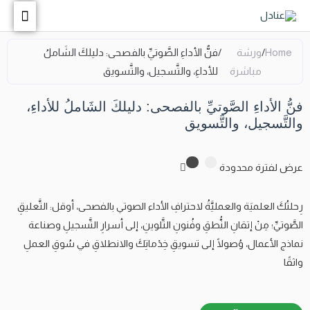
Home
/
ورشة
/
فنُّ الأداءِ الصَّوتيِّ بالفصحى: دليلكَ الشَاملُ
مباشرة
للأداءِ، والتَّسجيل، والتَّسويق
فنُّ الأداءِ الصَّوتيِّ بالفصحى: دليلكَ الشَاملُ للأداءِ،
والتَّسجيل، والتَّسويق
عرض لفترة محدودة
رِحلتُكَ العلميَة والعمليَّةُ لاحترافِ الأداء الصوتي بالفصحى، أوقل: التَّعليقِ
الصَّوتيِّ؛ مِنْ إتقانِ النُّطقِ وفُنونِ التَّلوينِ، إلى أسرارِ التَّسجيلِ وصناعة
نماذج الأعمال، وُصولًا إلى تسويقِ خِدْماتِكَ والانطلاقِ في سُوقِ العملِ
واثقًا