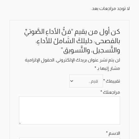
لا توجد مراجعات بعد.
كن أول من يقيم “فنُّ الأداءِ الصَّوتيِّ
بالفصحى: دليلكَ الشَاملُ للأداءِ،
والتَّسجيل، والتَّسويق”
لن يتم نشر عنوان بريدك الإلكتروني.
الحقول الإلزامية
مشار إليها بـ
*
تقييمك
*
مراجعتك
*
الاسم
*