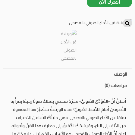
اشترك الآن
الوصف
مراجعات (0)
أتظنُّ أنَّ «المُؤدِّيَ الصَّوتيَّ» مجرَّدُ شخصٍ يمتلكُ صوتًا رخيمًا يقرأُ به
النُّصوصَ أمامَ اللّاقطِ الصَّوتيِّ؟ هذه الورشةُ ستُغيِّرُ هذا المفهومَ
تمامًا عن الأداء الصوتي بالفصحى؛ فهي دليلُكَ الشَاملُ للاحترافِ
من الألفِ إلى الياءِ، ومُرشدُكَ الدَّقيقُ إلى معارفِ هذا الفنِّ وأدواتِه،
اعلم أنَّ الأداء الصوتي بالفصحى هو الأساس الذي تبني عليه كلَّ ما