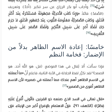
[15]
شَيْءٌ»
وأجاب أبو بكر الرزاي عن سر تنكير ﴿‌‌أَحَدٌ﴾ وتعريف
﴿‌الصَّمَدُ﴾ قائلًا:
«وَإِذَا كَانَتِ الْأَحَدِيَّةُ مَجْهُولَةً مُسْتَنْكَرَةً عِنْدَ أَكْثَرِ
الْخَلْقِ، وَكَانَتِ الصَّمَدِيَّةُ مَعْلُومَةَ الثُّبُوتِ عِنْدَ جُمْهُورِ الْخَلْقِ، لَا جَرَمَ
جَاءَ لَفْظُ أَحَدٍ عَلَى سَبِيلِ التَّنْكِيرِ وَلَفْظُ الصَّمَدِ عَلَى سَبِيلِ
[16]
التَّعْرِيفِ»
خامسًا: إعادة الاسم الظاهر بدلاً من
الإضمار: فخامة النظم
فإذا سألتَ: ألا يُقال في هذا الموضع: (قل: هو الله أحد، هو
الصمد)؟ لقد تكرَّر لفظ الجلالة في الآية الثانية، فاعلم أنَّ
«ما أعملته
في الاسم الظاهر أهم عندك مما أعملته في ضميره؛ لأن الاسم
[17]
الظاهر أقوى من الضمير»
«قال تعالى في السد الذي صنعه ذو القرنين ﴿‌آتُونِي ‌أُفْرِغْ عَلَيْهِ
قِطْرًا﴾ [الكهف: ٩٦]،
فإنَّ الاهتمام بالإفراغ أكبر من الإيتاء، فإن