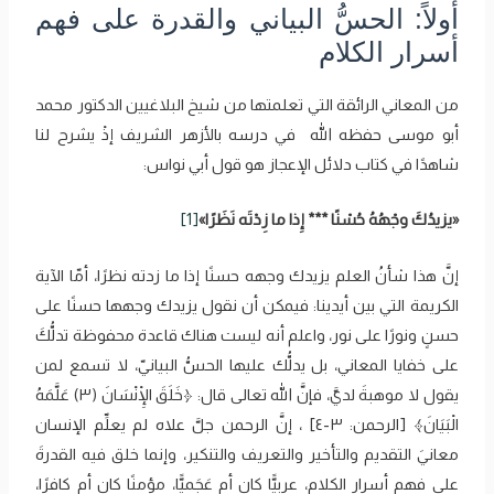
أولاً: الحسُّ البياني والقدرة على فهم
أسرار الكلام
من المعاني الرائقة التي تعلمتها من شيخ البلاغيين الدكتور محمد
أبو موسى حفظه الله في درسه بالأزهر الشريف إذْ يشرح لنا
شاهدًا في كتاب دلائل الإعجاز هو قول أبي نواس:
«‌يزيدُكَ ‌وجْهُهُ ‌حُسْنًا *** إِذا ما زِدْتَه نَظَرًا»
[1]
إنَّ هذا شأنُ العلم يزيدك وجهه حسنًا إذا ما زدته نظرًا، أمّا الآية
الكريمة التي بين أيدينا: فيمكن أن نقول يزيدك وجهها حسنًا على
حسنٍ ونورًا على نور، واعلم أنه ليست هناك قاعدة محفوظة تدلُّكَ
على خفايا المعاني، بل يدلُّك عليها الحسُّ البيانيّ، لا تسمع لمن
يقول لا موهبةَ لديَّ، فإنَّ الله تعالى قال: ﴿‌خَلَقَ ‌الْإِنْسَانَ (٣) عَلَّمَهُ
الْبَيَانَ﴾ [الرحمن: ٣-٤] ، إنَّ الرحمن جلَّ علاه لم يعلِّم الإنسان
معانيَ التقديم والتأخير والتعريف والتنكير، وإنما خلق فيه القدرةَ
على فهم أسرار الكلام، عربيًّا كان أم عَجَميًّا، مؤمنًا كان أم كافرًا،