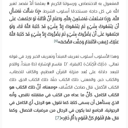
المفعول به الاختصاص، ورسولنا الكريم ﷺ يعلمنا ألّا نقصد لغير
الله في كل حاجة مستخدمًا أسلوب الشرط:
«إِذَا سَأَلْتَ فَاسْأَلِ
‌اللَّهَ، وَإِذَا ‌اسْتَعَنْتَ فَاسْتَعِنْ بِاللَّهِ، وَاعْلَمْ أَنَّ الأُمَّةَ لَوْ اجْتَمَعَتْ عَلَى
أَنْ يَنْفَعُوكَ بِشَيْءٍ لَمْ يَنْفَعُوكَ إِلَّا بِشَيْءٍ قَدْ كَتَبَهُ ‌اللَّهُ لَكَ، وَلَوْ
اجْتَمَعُوا عَلَى أَنْ يَضُرُّوكَ بِشَيْءٍ لَمْ يَضُرُّوكَ إِلَّا بِشَيْءٍ قَدْ كَتَبَهُ ‌اللَّهُ
[6]
عَلَيْكَ، رُفِعَتِ الأَقْلَامُ وَجَفَّت الصُّحُفُ»
وهذا الأسلوب أسلوب تعريف المبتدأ وتعريف الخبر ورد في قوله
تعالى: ﴿‌ذَلِكَ ‌الْكِتَابُ﴾ [البقرة: ٢] فاسم الإشارة (ذا) مبتدأ، واللام
للبعد دلالة على بُعد منزلة القرآن العظيم، والكاف للخطاب،
والكتاب خبر، والمعنى: ذلك الكتاب حقًا، ذلك الكتاب الحق، ذلك
الكتاب الأكمل، قال صاحبُ الكشّاف:
«ومعناه: أنَّ ‌ذلك ‌الكتاب هو
الكتاب الكامل، كأنَّ ما عداه من الكتب في مقابلته ناقص، وأنه
الذي ‌يستأهل أن يسمى كتابا، كما تقول: هو الرجل، أي الكامل في
الرجولية، الجامع لما يكون في الرجال من مرضيات الخصال. وكما
قال: هُمُ الْقَوْمُ كلُّ الْقَوْمِ يا أُمَّ خَالِدِ»
[7]