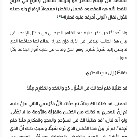
المقصد من الإيتاء بالقطر هو إفراغه، فأعمل الإفراغ في صريح
اللفط لأنه هو المقصود، فجعل (القطر) معمولًا للإفراغ ولو جعله
[18]
للأول لقال (آتوني أفرغه عليه قطرا)»
ولا أجد بُدًّا من ذكر عبارة عبد القاهر الجرجاني في دلائل الإعجاز في
بيان هذا الجانب البلاغي في الآية، فإن عبارة العالم لها مذاقُها الذي
لا يصل إليه شرحُ شارح، وهو الذي ولدت في كتابه أنوار البلاغة بكرًا
يقول:
«فانظُرْ إلى بيتِ البحتري:
قد طَلَبْنا فلم نَجدْ لكَ في السُّؤْ … دُدِ والمَجْد والمَكَارِم مِثْلًا
المعنى: قد طَلَبْنا لك مِثْلًا، ثم حذَفَ، لأنَّ ذكْرَه في الثاني يدلُّ عليه،
ثم إنَّ للمجيءِ به كذلك مِن الحُسْن والمَزيَّة والرَّوعة ما لا يَخْفَى.
ولو أنه قال: “قد طلبَنْا لكَ في السؤددِ والمجدِ والمكارمِ مَثَلًا فلم
نَجِدْه”، لم تَرَ مِنْ هذا الحُسْن الذي تَراه شيئًا. وسببُ ذلك أَنَّ الذي
هو الأصْلُ في المدح والغرض بالحقيقة، هو نَفْي الوجودِ عنِ