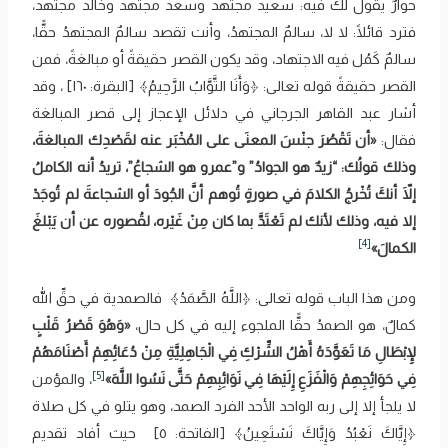
حوارٌ يقول لك فيه: سعيد مجتهد وسعد مجتهد وخالد مجتهد،
فترد قائلًا: لا لا، سالمٌ المجتهدُ، وأنت تقصد سالمٌ المجتهدُ حقًّا،
سالمٌ كَمُل فيه الاجتهاد، وقد يكون القصر حقيقةً أو مبالغةً، فمن
القصر حقيقةً قوله تعالى: ﴿‌وَأَنَا ‌التَّوَّابُ الرَّحِيمُ﴾ [البقرة: ١٦٠] ، وقد
أشار عبد القاهر الجرجاني في دلائل الإعجاز إلى قصر المبالغة
فقال:
«أن ‌تَقْصُرَ ‌جنْسَ المعنَى على المُخْبَر عنه لقَصْدِك المبالغةَ،
وذلك قولُك: “زيدٌ هو الجوادُ” و”عمرو هو الشجاعُ”، تريدُ أنه الكاملُ
إلَاّ أنكَ تُخْرجُ الكلامَ في صورةٍ تُوهم أنَّ الجُودَ أو الشجاعةَ لم تُوجَدْ
إلا فيه، وذلك لأنك لم تَعْتَدَّ بما كان مِنْ غَيْره، لقُصوره عن أن يَبْلغَ
[4]
الكمالَ»
ومن هذا الباب قوله تعالى: ﴿اللَّهُ ‌الصَّمَدُ﴾ فالصمدية في حقِّ الله
كمالٌ، هو الصمدُ حقًّا الملجوء إليه في كل حال،
«وَهُوَ قَصْرُ قَلْبٍ
لِإِبْطَالِ مَا تَعَوَّدَهُ أَهْلُ الشِّرْكِ فِي الْجَاهِلِيَّةِ مِنْ دُعَائِهِمْ أَصْنَامَهُمْ
[5]
فِي حَوَائِجِهِمْ وَالْفَزَعِ إِلَيْهَا فِي نَوَائِبِهِمْ حَتَّى نَسُوا اللَّهَ»
، والمؤمن
لا يلجأ إلا إلى ربه الواحد الأحد الفرد الصمد، وهو يتلو في كل صلاة
﴿‌إِيَّاكَ ‌نَعْبُدُ وَإِيَّاكَ نَسْتَعِينُ﴾ [الفاتحة: ٥] حيث أفاد تقديم