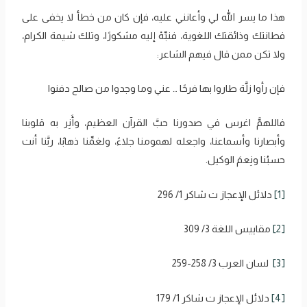
هذا ما يسر الله لي وأعانني عليه، فإن كان من خطأ لا يخفى على
فطانتك وذائقتك اللغوية، فنبِّهْ إليه مشكورًا، وتلك شيمة الكرام،
ولا تكن ممن قال فيهم الشاعر:
فإن رأوا ‌زلَّة ‌طاروا بها فرحًا … عني وما وجدوا من صالح دفنوا
فاللهمَّ اغرس في صدورنا حبَّ القرآن العظيم، وأَنِر به قلوبنا
وأبصارنا وأسماعنا، واجعله لهمومنا جلاءً، ولغمِّنا ذهابًا، ربَّنا أنت
حسبُنا ونِعمَ الوكيل.
[1]
دلائل الإعجاز ت شاكر 1/ 296
[2]
مقاييس اللغة 3/ 309
[3]
لسان العرب 3/ 258-259
[4]
دلائل الإعجاز ت شاكر 1/ 179