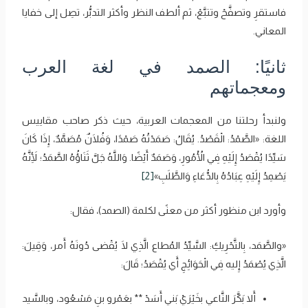
فاستقرِ وتصفَّحْ وتتبَّعْ، ثم ألطف النظر وأكثر التدبُّر، تصِل إلى خفايا
المعاني.
ثانيًا: الصمد في لغة العرب
ومعجماتهم
ولنبدأ رحلتنا من المعجمات العربية، حيث ذكر صاحب مقاييس
اللغة: «الصَّمْدُ: الْقَصْدُ. يُقَالُ: صَمَدْتُهُ صَمْدًا، وَفُلَانٌ مُصَمَّدٌ، إِذَا كَانَ
سَيِّدًا يُقْصَدُ إِلَيْهِ فِي الْأُمُورِ، وَصَمَدٌ أَيْضًا. وَاللَّهُ جَلَّ ثَنَاؤُهُ الصَّمَدُ؛ لِأَنَّهُ
يَصْمِدُ إِلَيْهِ عِبَادُهُ بِالدُّعَاءِ وَالطَّلَبِ»
[2]
وأورد ابن منظور أكثر من معنًى لكلمة (الصمد)، فقال:
«والصَّمَد، بِالتَّحْرِيكِ: السَّيِّدُ المُطاع الَّذِي لَا يُقْضى دُونَهُ أَمر، وَقِيلَ:
الَّذِي يُصْمَدُ إِليه فِي الْحَوَائِجِ أَي يُقْصَدُ؛ قَالَ:
أَلا بَكَّرَ النَّاعي بخَيْرَيْ بَني أَسَدْ ** بعَمْرو بنِ مَسْعُود، وبالسَّيد