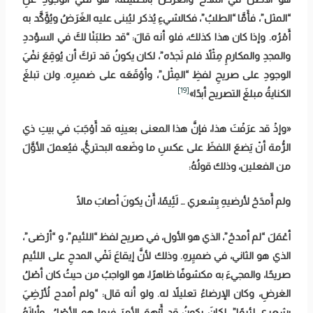
“المثل”، فأَمَّا “الطلبُ”، فكالشيءِ يُذكر ليُبنى عليه الغَرَضُ ويُؤَكَّد به
أَمْرُه. وإذا كان هذا كذلك، فلو أنه قالَ: “قد طلبَنْا لكَ في السؤددِ
والمجدِ والمكارمِ مِثْلاً فلم نَجدْه”، لكان يكونُ قد تركَ أن يُوقِعَ نفْيَ
الوجودِ على صريحِ لفظِ “المِثْل”، وأوْقَعَه على ضميرِه. ولن تبلغَ
[19]
الكنايةُ مبلغَ التصريح أبدًا»
«وإذْ قد عرَفْتَ هذا، فإنَّ هذا المعنى بعينِه قد أَوْجَبَ في بيتِ ذي
الرُّمة أنْ يَضعَ اللفظَ على عكسِ ما وضَعه البحتريُّ، فيُعملَ الأوَّلَ
من الفعلين، وذلك قولُهُ:
ولم أَمدَحْ لأرضيهِ بِشعري … لَئِيمًا، أَنْ يكونَ أصابَ مالًا
أعْمَلَ “لم أمدحْ”، الذي هو الأول، في صريح لفظ “اللئيم”، و “أرْضى”،
الذي هو الثاني، في ضميِرهِ. وذلك لأنَّ إيقاعَ نَفْي المدحِ على اللئيم
صريحًا، والمجيءَ به مكشوفًا ظاهرًا، هو الواجبُ من حيثُ كان أصْلُ
الغرضِ، وكان الإرضاءُ تعليلاً له. ولو أنه قال: “ولم أمدح لأُرْضِيَ
بشعري لئيمًا”، لكانَ يكونُ قد أَبْهمَ الأمرَ فيما هو الأصْلُ، وأبانَهُ