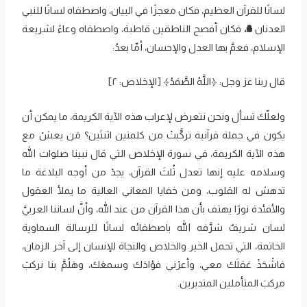
لسانًا للقرآن العظيم، فكان معجزًا في البيان، واصطفاه لسانًا للنبي
العدنان
ﷺ،
فكان أفصح الناطقين قاطبة، واصطفاه وعاءً لشريعة
الإسلام، فعمَّ بها العدل والإحسان، أمّا بعدُ:
قال ربنا عز وجل: ﴿اللَّهُ ‌الصَّمَدُ﴾ [الإخلاص: ٢]
ولعلّك تسأل ونحن نتعرض لإعراب هذه الآية الكريمة، ما يمكن أن
يكون في جملة قرآنية تركَّبتْ من كلمتين اثنتَين؟ مَن يعشْ مع
هذه الآية الكريمة، في سورة الإخلاص التي قال نبينا صلوات الله
وسلامه عليه إنها تعدل ثُلثَ القرآن، يجدْ من أوجه البلاغة ما
تدهش له القلوب، ومن خفايا المعاني العالية ما يملأ العقول
والأفئدة نورًا يهتف بأن هذا القرآن من عند الله، وأنَّ لساننا العربيَّ
لسان شريفٌ شرَّفه الله باصطفائه لسانًا للرسالة السماوية
الخاتمة، التي تحمل الخير والخلاص والنجاة للإنسان إلى آخر الزمان،
فاشْحَذْ عَقلَك معي، وأعرْني فؤادَك وسمعَك، وهَلُمَّ بنا نركبْ
مركبَ المتأملين المتدبرين.