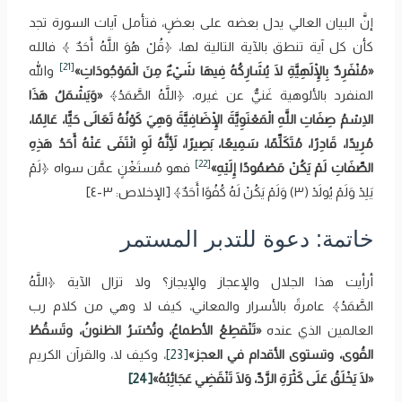
إنَّ البيان العالي يدل بعضه على بعضٍ، فتأمل آيات السورة تجد
كأن كل آية تنطق بالآية التالية لها، ﴿‌قُلْ ‌هُوَ ‌اللَّهُ ‌أَحَدٌ ﴾ فالله
[21]
«مُنْفَرِدٌ بِالْإِلَهِيَّةِ لَا يُشَارِكُهُ فِيهَا شَيْءٌ مِنَ الْمَوْجُودَاتِ»
والله
المنفرد بالألوهية غَنيٌّ عن غيره، ﴿اللَّهُ ‌الصَّمَدُ﴾
«وَيَشْمَلُ هَذَا
الِاسْمُ صِفَاتِ اللَّهِ الْمَعْنَوِيَّةَ الْإِضَافِيَّةَ وَهِيَ كَوْنُهُ تَعَالَى حَيًّا، عَالِمًا،
مُرِيدًا، قَادِرًا، مُتَكَلِّمًا، سَمِيعًا، بَصِيرًا، لِأَنَّهُ لَوِ انْتَفَى عَنْهُ أَحَدُ هَذِهِ
[22]
الصِّفَاتِ لَمْ يَكُنْ مَصْمُودًا إِلَيْهِ»
فهو مُستَغْنٍ عمَّن سواه ﴿‌لَمْ
‌يَلِدْ وَلَمْ يُولَدْ (٣) وَلَمْ يَكُنْ لَهُ كُفُوًا أَحَدٌ﴾ [الإخلاص: ٣-٤]
خاتمة: دعوة للتدبر المستمر
أرأيت هذا الجلال والإعجاز والإيجاز؟ ولا تزال الآية ﴿اللَّهُ
‌الصَّمَدُ﴾ عامرةً بالأسرار والمعاني، كيف لا وهي من كلام رب
العالمين الذي عنده
«تَنْقطِعُ ‌الأطماعُ، وتُحْسَرُ الظنونُ، وتَسقُطُ
القُوى، وتستوى الأقدام في العجز»
[23]
، وكيف لا، والقرآن الكريم
«لَا يَخْلَقُ عَلَى ‌كَثْرَةِ ‌الرَّدِّ، وَلَا تَنْقَضِي عَجَائِبُهُ»
[24]