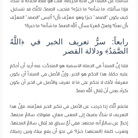
سألتك عن المبتدأ في الآية الكريمة، قلت هو لفظ الجلالة لا شكَّ،
فإذا سألتك: ما شأنه؟ ما خبَرُه؟ فتجيب: الصمدُ، لكنَّك قد تتساءل:
كيف يكون “الصمد” خبرًا وهو معرَّف بأل؟ أليس “الصمد” المعرَّف
بأل نعتًا؟ ولعلِّ مُعرِبًا يسأل: اللهُ الصمدُ ما شأنه؟ ما خبرهُ؟
رابعاً: سرُّ تعريف الخبر في ﴿اللَّهُ
الصَّمَدُ﴾ ودلالة القصر
قلنا إنَّ المبتدأ في الجملة الاسمية هو المتحدَّث عنه أريد أن أحكمَ
عليه حكمًا، هذا الحكم هو الخبر، وإنَّ الأصل في المبتدأ أن يكون
معرفةً؛ لأنك لا تحكم على ما لا تعرف، والأصل في الخبر أن يكون
نكرةً، يعني أنْ يُقال: اللهُ صمدٌ.
فاعلم أنَّك إذا خرجت عن الأصل في تنكير الخبر فعرَّفته، فإنَّ هذا
التعريف لا شكَّ يضيفُ إلى المعنى معانٍ، فقولك: سالمٌ مجتهدٌ،
إخبارٌ عن سالمٌ أنه مجتهد، ففي أيِّ سياقٍ قد يُقال: سالمٌ المجتهدُ،
وتعرب كلمة (المجتهد) خبرًا؟ في نحو أن يقع بينك وبين زميلك