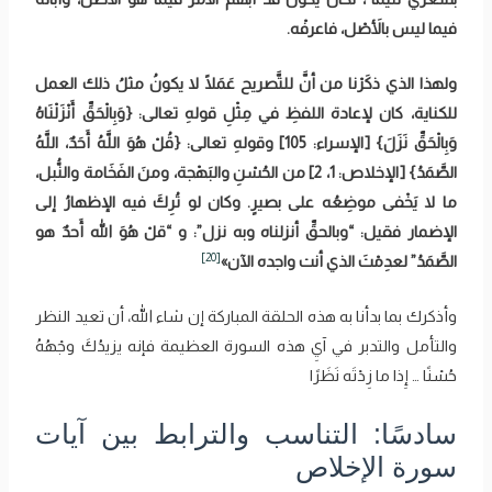
فيما ليس بالأَصْل، فاعرفْه.
ولهذا الذي ذكَرْنا من أنَّ للتَّصريح عَمَلًا لا يكونُ مثلُ ذلك العمل
للكناية، كان لإعادة اللفظِ في مِثْلِ قولهِ تعالى: {وَبِالْحَقِّ أَنْزَلْنَاهُ
وَبِالْحَقِّ نَزَلَ} [الإسراء: 105] وقولهِ تعالى: {قُلْ هُوَ اللَّهُ أَحَدٌ، اللَّهُ
الصَّمَدُ} [الإخلاص: 1، 2] من الحُسْنِ والبَهْجة، ومنَ الفَخَامة والنُّبل،
ما لا يَخْفى موضِعُه على بصيرٍ. وكان لو تُرِكَ فيه الإظهارُ إلى
الإضمار فقيل: “وبالحقِّ أنزلناه وبه نزل”: و “قلْ هُوَ الله أَحدٌ هو
[20]
الصَّمَدُ” لعدِمْتَ الذي أنت واجده الآن»
وأذكرك بما بدأنا به هذه الحلقة المباركة إن شاء الله، أن تعيد النظر
والتأمل والتدبر في آيِ هذه السورة العظيمة فإنه ‌يزيدُكَ ‌وجْهُهُ
‌حُسْنًا … إِذا ما زِدْتَه نَظَرًا
سادسًا: التناسب والترابط بين آيات
سورة الإخلاص