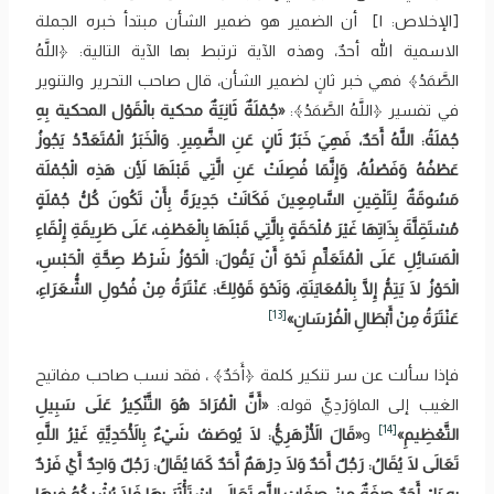
[الإخلاص: ١] أن الضمير هو ضمير الشأن مبتدأ خبره الجملة
الاسمية الله أحدٌ، وهذه الآية ترتبط بها الآية التالية: ﴿اللَّهُ
‌الصَّمَدُ﴾ فهي خبر ثانٍ لضمير الشأن، قال صاحب التحرير والتنوير
في تفسير ﴿اللَّهُ ‌الصَّمَدُ﴾:
«جُمْلَةٌ ثَانِيَةٌ محكية بالْقَوْل المحكية بِهِ
جُمْلَةُ: اللَّهُ أَحَدٌ، فَهِيَ خَبَرٌ ثَانٍ عَنِ الضَّمِيرِ. وَالْخَبَرُ الْمُتَعَدِّدُ يَجُوزُ
عَطْفُهُ وَفَصْلُهُ، وَإِنَّمَا فُصِلَتْ عَنِ الَّتِي قَبْلَهَا لِأَن هَذِه الْجُمْلَة
مَسُوقَةٌ لِتَلْقِينِ السَّامِعِينَ فَكَانَتْ جَدِيرَةً بِأَنْ تَكُونَ كُلُّ جُمْلَةٍ
مُسْتَقِلَّةَ بِذَاتِهَا غَيْرَ مُلْحَقَةٍ بِالَّتِي قَبْلَهَا بِالْعَطْفِ، عَلَى طَرِيقَةِ إِلْقَاءِ
الْمَسَائِلِ عَلَى الْمُتَعَلِّمِ نَحْوَ أَنْ يَقُولَ: الْحَوْزُ شَرْطُ صِحَّةِ الْحَبْسِ،
الْحَوْزُ لَا يَتِمُّ إِلَّا بِالْمُعَايَنَةِ، وَنَحْوَ قَوْلِكَ: عَنْتَرَةُ مِنْ فُحُولِ الشُّعَرَاءِ،
[13]
عَنْتَرَةُ مِنْ أَبْطَالِ الْفُرْسَانِ»
فإذا سألت عن سر تنكير كلمة ﴿‌‌أَحَدٌ﴾ ، فقد نسب صاحب مفاتيح
الغيب إلى الماوَرْدِيِّ قوله:
«أَنَّ الْمُرَادَ هُوَ التَّنْكِيرُ عَلَى سَبِيلِ
[14]
التَّعْظِيمِ»
و
«قَالَ الْأَزْهَرِيُّ: لَا يُوصَفُ شَيْءٌ بِالْأَحَدِيَّةِ غَيْرُ اللَّهِ
تَعَالَى لَا يُقَالُ: رَجُلٌ أَحَدٌ وَلَا دِرْهَمٌ أَحَدٌ كَمَا يُقَالُ: رَجُلٌ وَاحِدٌ أَيْ فَرْدٌ
بِهِ بَلْ أَحَدٌ صِفَةٌ مِنْ صِفَاتِ اللَّهِ تَعَالَى اسْتَأْثَرَ بِهَا فَلَا يُشْرِكُهُ فِيهَا