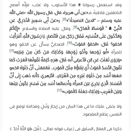
وقد استعمل رسولنا ﷺ هذا الأسلوب، ولا عَجَب، فإنَّه أفصح
الناطقينَ قاطبةً، فـ
«عن أبي هريرة، قال: قال رسول الله -صلي الله
[8]
عليه وسلم -: “‌الدينُ ‌النصيحةُ”»
، و
«عَنْ أَبِي سَعِيدٍ الْخُدْرِيِّ، عَنِ
[9]
النَّبِيِّ ﷺ ” ‌الْوَسَطُ ‌الْعَدْلُ»
، وقال عليه الصلاة والسلام:
«إِيَّاكُمْ
وَالدُّخُولَ عَلَى النِّسَاءِ»، فَقَالَ رَجُلٌ مِنَ الأَنْصَارِ: يَا رَسُولَ اللَّهِ، أَفَرَأَيْتَ
[10]
‌الحَمْو؟ قَالَ: «‌الحَمْوُ ‌المَوْتُ
»
، الصحابيُّ يسأل عن الحَمْوِ وهو
[11]
للمرأة
«أَبو زَوْجها وأَخُو زَوْجِهَا، وَكَذَلِكَ مَنْ كَانَ مِنْ قِبَلِه»
«وَرَوَى ثَعْلَبٌ عَنِ ابْنِ الأَعرابي أَنه قَالَ: هَذِهِ كَلِمَةٌ تَقُولُهَا الْعَرَبُ كَمَا
تَقُولُ الأَسَدُ الْمَوْتُ أَي لِقَاؤُهُ مِثْلُ الْمَوْتِ… فَالمَعْنَى: أَنَّ خَلْوَةَ الحَمو
مَعَهَا أَشد مِنْ خَلْوَةِ غَيْرِهِ مِنَ الْغُرَبَاءِ… الأَزهري: كأَنه ذَهَبَ إِلَى أَنَّ
الْفَسَادَ الَّذِي يَجْرِي بَيْنَ المرأَة وأَحمائها أَشد مِنْ فَسَادٍ يَكُونُ بَيْنَهَا
[12]
وَبَيْنَ الْغَرِيبِ وَلِذَلِكَ جَعَلَهُ كَالْمَوْتِ»
ولا يخفى عليك ما في هذا البيان من إيجاز ونُبلٍ وفخامة توقع في
النفس عِظم المقصود.
ذكرنا في المقال السابق في إعراب قوله تعالى: ﴿‌قُلْ ‌هُوَ ‌اللَّهُ ‌أَحَدٌ ﴾