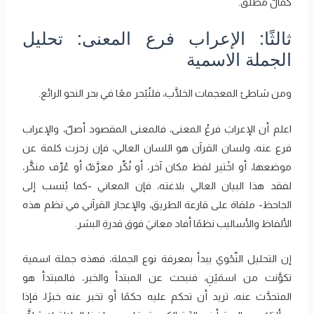
كمالٌ مطلق.
ثالثًا: الإعراب فرع المعنى: تحليل
الجملة الاسمية
ومن شاطئ المعجمات الخلَّاب، فلنُبْحر معًا في بحر النحو الرائع.
اعلم أن الإعرابَ فرعُ المعنى، فالمعنى المقصود أصلٌ، والإعراب
فرع عنه، ولسان القرآن هو اللسان العالي، فإن زحزت كلمة عن
موضعها، أو اخْتير لفظ مكان آخر، أو نُكِّر معرَّفٌ أو عُرِّف منكَّر،
لفقد هذا البيان العالي بلاغته، فإن المعاني -كما يُنسب إلى
الجاحظ- ملقاة على قارعة الطريق، والإعجاز القرآني في نظم هذه
الألفاظ والأساليب نظمًا أفاد معانيَ فوق قدرةِ البشر.
إن التحليل النّحْوي يبدأ بمعرفة نوع الجملة، فهذه جملة اسمية
تكوَّنت من اسمَيْنِ، فنبحث عن المبتدأ والخبر، فالمبتدأ هو
المتحدَّث عنه، تريد أن تحكم عليه حكمًا أو تخبر عنه خبرًا، فإذا