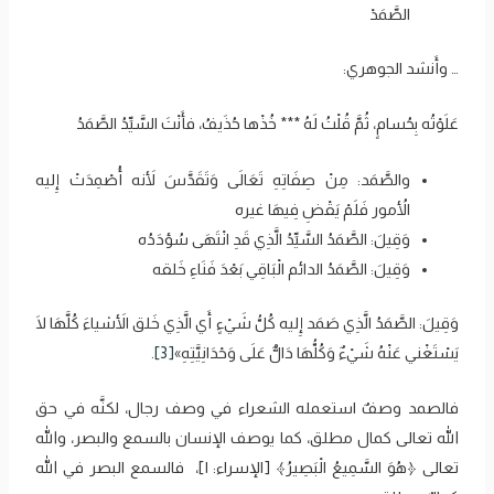
‌الصَّمَدْ
… وأَنشد الجوهري:
عَلَوْتُه بِحُسامٍ، ثُمَّ قُلْتُ لَهُ *** خُذْها حُذَيفُ، فأَنْتَ السَّيِّدُ ‌الصَّمَدُ
والصَّمَد: مِنْ صِفَاتِهِ تَعَالَى وَتَقَدَّسَ لأَنه أُصْمِدَتْ إِليه
الأُمور فَلَمْ يَقْضِ فِيهَا غيره
وَقِيلَ: الصَّمَدُ السَّيِّدُ الَّذِي قَدِ انْتَهَى سُؤدَدُه
وَقِيلَ: الصَّمَدُ الدائم الْبَاقِي بَعْدَ فَنَاءِ خَلقه
وَقِيلَ: الصَّمَدُ الَّذِي صَمَد إِليه كُلُّ شَيْءٍ أَي الَّذِي خَلق الأَشياءَ كُلَّهَا لَا
يَسْتَغْني عَنْهُ شَيْءٌ وَكُلُّهَا دَالٌّ عَلَى وَحْدَانِيَّتِهِ»
[3]
.
فالصمد وصفٌ استعمله الشعراء في وصف رجال، لكنَّه في حق
الله تعالى كمال مطلق، كما يوصف الإنسان بالسمع والبصر، والله
تعالى ﴿‌هُوَ ‌السَّمِيعُ ‌الْبَصِيرُ﴾ [الإسراء: ١]، فالسمع البصر في الله