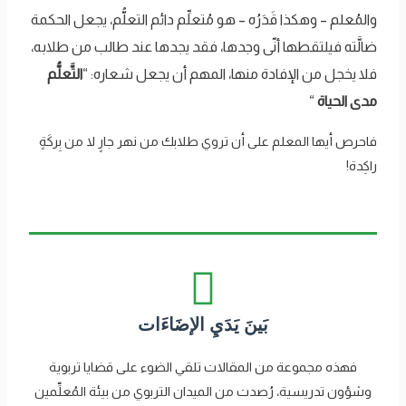
والمُعلم – وهكذا قَدَرُه – هو مُتعلِّم دائم التعلُّم، يجعل الحكمة
ضالَّته فيلتقطها أنّى وجدها، فقد يجدها عند طالب من طلابه،
فلا يخجل من الإفادة منها، المهم أن يجعل شعاره: “
التَّعلُّم
مدى الحياة
“
فاحرص أيها المعلم على أن تروي طلابك من نهر جارٍ لا من بِركَةٍ
راكِدة!
بَينَ يَدَيِ الإضَاءَات
فهذه مجموعة من المقالات تلقي الضوء على قضايا تربوية
وشؤون تدريسية، رُصدت من الميدان التربوي من بيئة المُعلِّمين