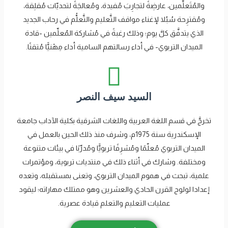
والمُتَعلِّمين، عارضِةً لتجارِبَ مُفيدة، ومُعالجَةً لتحديّات مُقلِقة،
ومُقترِحة سُبُلا لإغناء مواقف التَّعليم والتَّعلُّم في رحاب الجديد
الذي يتدفَّق كلَّ يوم؛ وذلك رغبةً في مُشاركة المُعلِّمين -قادة
الميدان التربوي- في أداء رسالتهم السامية أداء مِهْنيًّا مُتقنًا.
السيد سيف النصر
تخرجَّ في قسم اللغة العربية واللغات الشرقية بكلية الآداب جامعة
الإسكندرية سنة 1975م، وشرف منذ ذلك الحين بالعمل في
الميدان التربوي مُعلّمًا ومُشرِفًا تربويًّا ومُدرِّبًا في بيئات متنوعة
ومختلفة. وشارك في أثناء ذلك في منتديات تربوية، ومؤتمرات
علمية، تبحث في هموم الميدان التربوي، وتعنى بمستقبله، وتعده
إعدادا لولوج القرن الحادي والعشرين وهو ممتلك مهاراته؛ ليقود
عمليات التعليم والتعلم قيادة عصرية.