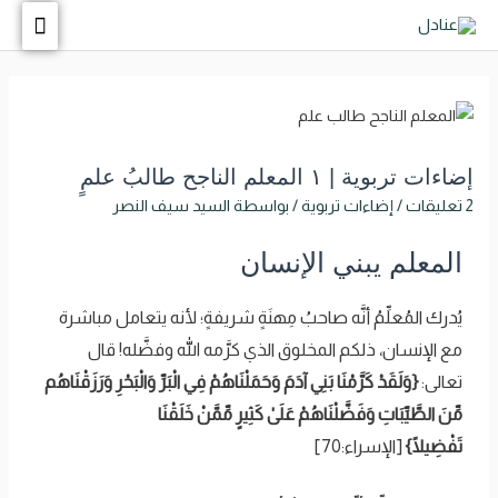
إضاءات تربوية | ١ المعلم الناجح طالبُ علمٍ
2 تعليقات
/
إضاءات تربوية
/ بواسطة
السيد سيف النصر
المعلم يبني الإنسان
يُدرك المُعلِّمُ أنَّه صاحبُ مِهنَةٍ شريفةٍ؛ لأنه يتعامل مباشرة
مع الإنسان، ذلكم المخلوق الذي كرَّمه الله وفضَّله! قال
تعالى:
{وَلَقَدْ كَرَّمْنَا بَنِي آدَمَ وَحَمَلْنَاهُمْ فِي الْبَرِّ وَالْبَحْرِ وَرَزَقْنَاهُم
مِّنَ الطَّيِّبَاتِ وَفَضَّلْنَاهُمْ عَلَىٰ كَثِيرٍ مِّمَّنْ خَلَقْنَا
تَفْضِيلًا}
[الإسراء:70]