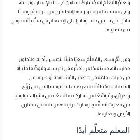
ويَعلمُ المُعلِّمُ أنّه مُشاركُ أساسٌ في بناء الإنسان وتربيته،
وفي تنمية عقله وتطوير مهاراته؛ ليخرجَ من بين يدَيْهِ إنسانًا
قادرًا على تحقيق ذاته، وقادرا على الإسهام في تقدُّم أمَّته، وفي
بناء حضارتها.
ومِن ثَمَّ يسعى المُعلِّمُ سعيًا حثيثًا؛ لتحسين أدائه، ولتطوير
ممارساته، مستفيدًا من تفكُّره في تدريسه، ومُوَظِّفًا ما يراه
من خبرات زملائه في حصص المُشاهدة أو غيرها من
الفاعليات، ومُطَبِّقًا ما يعرضه عليه التوجيه الفني من رُؤًى
وطرائقَ، ومُوَسِّعًا من مداركِه بما تَضعُه بين يدَيْهِ التكنولوجيا
من معارفَ مُتدفِّقةٍ، وتجاربَ ثريَّةٍ تنهمر عليه من مشارق
الأرض ومغاربها.
المعلم متعلِّم أبدًا