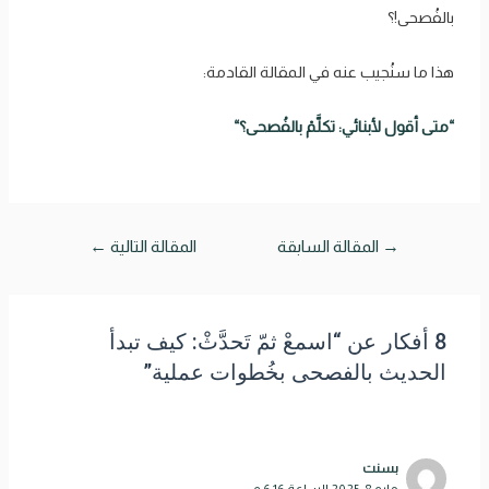
بالفُصحى!؟
هذا ما سنُجيب عنه في المقالة القادمة:
“متى أقول لأبنائي: تكلَّمْ بالفُصحى؟
“
→
المقالة السابقة
المقالة التالية
←
8 أفكار عن “اسمعْ ثمّ تَحدَّثْ: كيف تبدأ
الحديث بالفصحى بخُطوات عملية”
بسنت