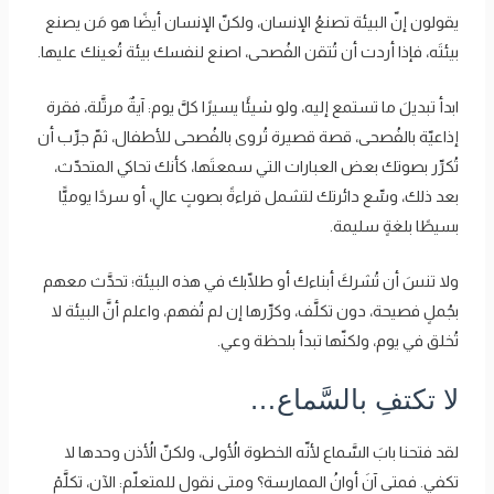
يقولون إنّ البيئة تصنعُ الإنسان، ولكنّ الإنسان أيضًا هو مَن يصنع
بيئتَه، فإذا أردت أن تُتقن الفُصحى، اصنع لنفسك بيئة تُعينك عليها.
ابدأ تبديلَ ما تستمع إليه، ولو شيئًا يسيرًا كلَّ يوم: آيةٌ مرتَّلة، فقرة
إذاعيّة بالفُصحى، قصة قصيرة تُروى بالفُصحى للأطفال، ثمّ جرِّب أن
تُكرِّر بصوتك بعض العبارات التي سمعتَها، كأنك تحاكي المتحدّث،
بعد ذلك، وسِّع دائرتك لتشمل قراءةً بصوتٍ عالٍ، أو سردًا يوميًّا
بسيطًا بلغةٍ سليمة.
ولا تنسَ أن تُشركَ أبناءك أو طلّابك في هذه البيئة؛ تحدَّث معهم
بجُملٍ فصيحة، دون تكلَّف، وكرِّرها إن لم تُفهم، واعلم أنَّ البيئة لا
تُخلق في يوم، ولكنّها تبدأ بلحظة وعي.
لا تكتفِ بالسَّماع…
لقد فتحنا بابَ السَّماع لأنّه الخطوة الأُولى، ولكنّ الأُذن وحدها لا
تكفي. فمتى آنَ أوانُ الممارسة؟ ومتى نقول للمتعلّم: الآن، تكلَّمْ