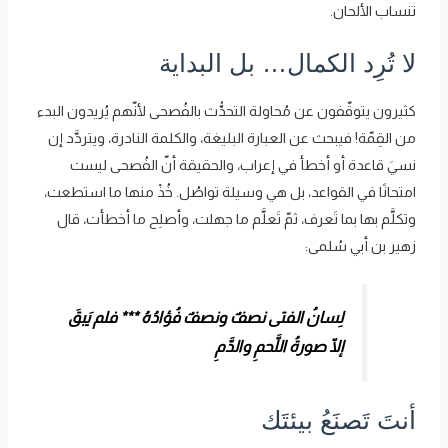
تنساب الألحان.
لا تُرِد الكمال… بل البداية
كثيرون يتوقّفون عن مُحاولة التحدُّث بالفُصحى لأنّهم يُريدون البدء
من القِمّة! فيبحث عن العبارة البليغة، والكلمة النادرة، ويتردَّد إن
نسيَ قاعدة أو أخطأ في إعراب، والحقيقة أنّ الفُصحى ليست
امتحانًا في القواعد، بل هي وسيلة تواصُل. خُذْ منها ما استطعت،
وتكلَّم بها بما تَعرف، ثمّ تَعلَّم ما جهلت، وأصلِح ما أخطأت، قال
زهير بن أبي سُلمى:
لِسانُ الفتى نصفٌ ونصفٌ فُؤادُهُ
***
فلم يَبقَ
إلّا صورةُ اللَّحمِ والدَّمِ
أنتَ تَصنَعُ بيئتَك